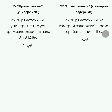
УУ "Прямоточный"
УУ "Прямоточный" (с камерой
(универс.исп.)
задержки)
УУ "Прямоточный"
УУ "Прямоточный" (с
(универс.исп.) с уст.
камерой задержки), время
врем.задержки сигнала
срабатывания - 11 с.
0;4;8;12;16с
1 руб.
1 руб.