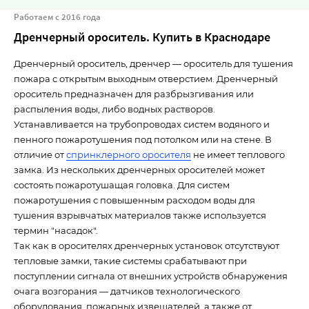
Работаем с 2016 года
Дренчерный ороситель. Купить в Краснодаре
Дренчерный ороситель, дренчер — ороситель для тушения
пожара с открытым выходным отверстием. Дренчерный
ороситель предназначен для разбрызгивания или
распыления воды, либо водных растворов.
Устанавливается на трубопроводах систем водяного и
пенного пожаротушения под потолком или на стене. В
отличие от
спринклерного оросителя
не имеет теплового
замка. Из нескольких дренчерных оросителей может
состоять пожаротушащая головка. Для систем
пожаротушения с повышенным расходом воды для
тушения взрывчатых материалов также используется
термин "насадок".
Так как в оросителях дренчерных установок отсутствуют
тепловые замки, такие системы срабатывают при
поступлении сигнала от внешних устройств обнаружения
очага возгорания — датчиков технологического
оборудования, пожарных извещателей, а также от