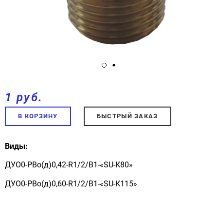
1 руб.
В КОРЗИНУ
БЫСТРЫЙ ЗАКАЗ
Виды:
ДУО0-РВо(д)0,42-R1/2/В1-«SU-К80»
ДУО0-РВо(д)0,60-R1/2/В1-«SU-К115»