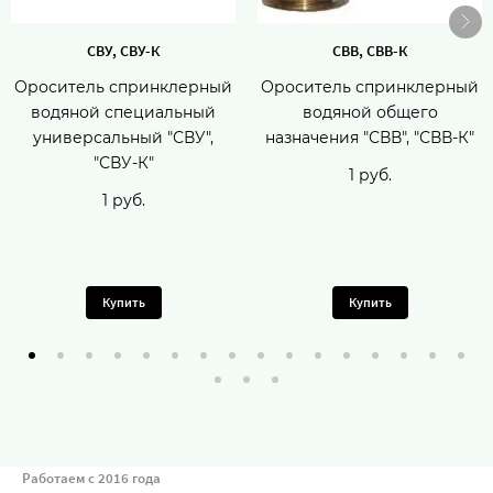
СВУ, СВУ-К
СВВ, СВВ-К
Ороситель спринклерный
Ороситель спринклерный
водяной специальный
водяной общего
универсальный "СВУ",
назначения "СВВ", "СВВ-К"
"СВУ-К"
1 руб.
1 руб.
Купить
Купить
Работаем с 2016 года