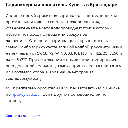
Спринклерный ороситель. Купить в Краснодаре
Спринклерный ороситель, спринклер — автоматическая
оросительная головка системы пожаротушения,
установленная на сети водопроводных труб в которых
постоянно находится вода или воздух под
давлением. Отверстие спринклера закрыто тепловым
замком либо термочувствительной колбой, рассчитанными
на температуру 57, 68, 72, 74, 79, 93, 101, 138, 141, 182, 204, 260 и
даже 343°С. При достижении в помещении температуры
определённой величины, замок спринклера распаивается
или лопается колба, и вода начинает орошать
защищаемую зону.
Мы предлагаем оросители ПО "Спецавтоматика" г. Бийска
по
прайсу завода
. Цены других производителей по
запросу.
Контакты для связи